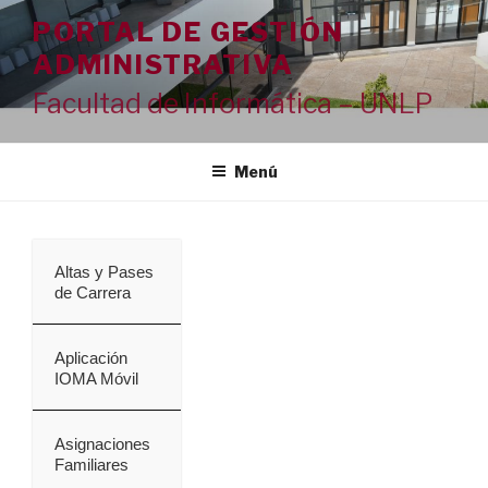
Ir
PORTAL DE GESTIÓN
al
ADMINISTRATIVA
contenido
Facultad de Informática – UNLP
Menú
Altas y Pases
de Carrera
Aplicación
IOMA Móvil
Asignaciones
Familiares